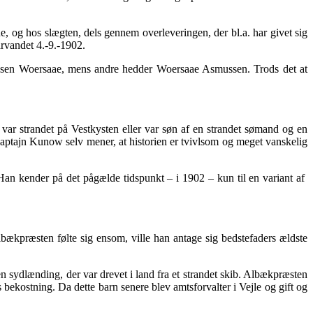
e, og hos slægten, dels gennem overleveringen, der bl.a. har givet sig
rvandet 4.-9.-1902.
mussen Woersaae, mens andre hedder Woersaae Asmussen. Trods det at
var strandet på Vestkysten eller var søn af en strandet sømand og en
 kaptajn Kunow selv mener, at historien er tvivlsom og meget vanskelig
Han kender på det pågælde tidspunkt – i 1902 – kun til en variant af
bækpræsten følte sig ensom, ville han antage sig bedstefaders ældste
en sydlænding, der var drevet i land fra et strandet skib. Albækpræsten
s bekostning. Da dette barn senere blev amtsforvalter i Vejle og gift og