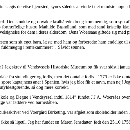
 slægts delviise hjemsted, synes således at vinde i det mindste nogen 
rd. Den smukke og opvakte krølhårede dreng kom nemlig, som søn af en s
ortræffelige hustru Mathilde Brøndlund, som med sand kristelig kjærli
 velsignelse for dem i deres alderdom. (Jens Woersaae giftede sig med p
sten som sit eget barn, læste med ham og forberedte ham endelige til a
811 fuldmægtig i rentekammeret”. Såvidt sønnen.
Jeg skrev til Vendsyssels Historiske Museum og fik svar sidst i januar
iale fra strandinger og forlis, men det omtalte forlis i 1779 er ikke omt
pore kaptajnens aner i Spanien, hvis jeg blot fik et navn, men nej! Jeg
 ufyldestgørende, så dog mere korrekt.
kole og Degne i Vendsyssel indtil 1814” fundet J.J.A. Woersåes ovennæ
gge var faddere ved barnedåben.
 birkeskriver ved Voergård Birketing, var afgået som skoleholder inde
ikke så ligetil. Jeg har fundet en Maren Jensdatter, født den 25.10.17