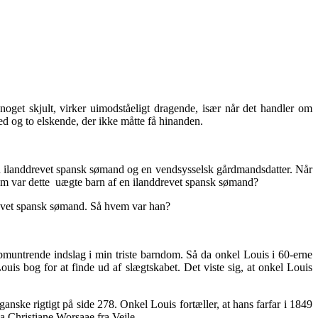
get skjult, virker uimodståeligt dragende, især når det handler om
d og to elskende, der ikke måtte få hinanden.
m en ilanddrevet spansk sømand og en vendsysselsk gårdmandsdatter. Når
m var dette uægte barn af en ilanddrevet spansk sømand?
revet spansk sømand. Så hvem var han?
pmuntrende indslag i min triste barndom. Så da onkel Louis i 60-erne
uis bog for at finde ud af slægtskabet. Det viste sig, at onkel Louis
ske rigtigt på side 278. Onkel Louis fortæller, at hans farfar i 1849
da Christiane Worsaae fra Vejle.