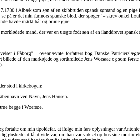
 16.7.1780 i Albæk som søn af en skibbruden spansk sømand og en pige
 se på er det min farmors spanske blod, der spøger” – skrev onkel Lou
ende havde mørkt hår og brune øjne.
en mørklødede mand, der var en uægte født søn af en ilanddrevet span
ravelser i Fåborg” – ovennævnte forfatters bog Danske Patricierslægt
tort billede af den mørkøjede og sortkrøllede Jens Worsaae og som først
).
 der stod i kirkebogen:
 Kiøbenhavn ved Navn, Jens Hansen.
true begge i Woersøe,
kiv og fortalte om min tipoldefar, at ifølge min fars oplysninger var Ant
ig ønskede at få at vide var, om han var vokset op hos sine morforæld