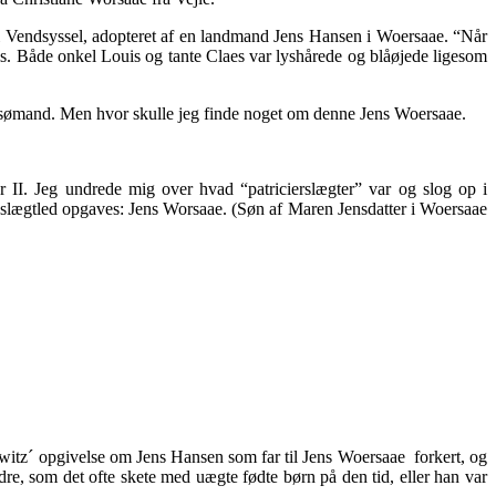
 i Vendsyssel, adopteret af en landmand Jens Hansen i Woersaae. “Når
is. Både onkel Louis og tante Claes var lyshårede og blåøjede ligesom
sk sømand. Men hvor skulle jeg finde noget om denne Jens Woersaae.
er II. Jeg undrede mig over hvad “patricierslægter” var og slog op i
e slægtled opgaves: Jens Worsaae. (Søn af Maren Jensdatter i Woersaae
oniewitz´ opgivelse om Jens Hansen som far til Jens Woersaae forkert, og
re, som det ofte skete med uægte fødte børn på den tid, eller han var