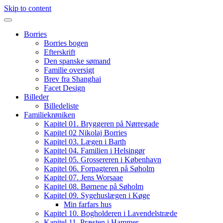
Skip to content
Borries
Borries bogen
Efterskrift
Den spanske sømand
Familie oversigt
Brev fra Shanghai
Facet Design
Billeder
Billedeliste
Familiekrøniken
Kapitel 01. Bryggeren på Nørregade
Kapitel 02 Nikolaj Borries
Kapitel 03. Lægen i Barth
Kapitel 04. Familien i Helsingør
Kapitel 05. Grossereren i København
Kapitel 06. Forpagteren på Søholm
Kapitel 07. Jens Worsaae
Kapitel 08. Børnene på Søholm
Kapitel 09. Sygehuslægen i Køge
Min farfars hus
Kapitel 10. Bogholderen i Lavendelstræde
Kapitel 11. Præsten i Hammer