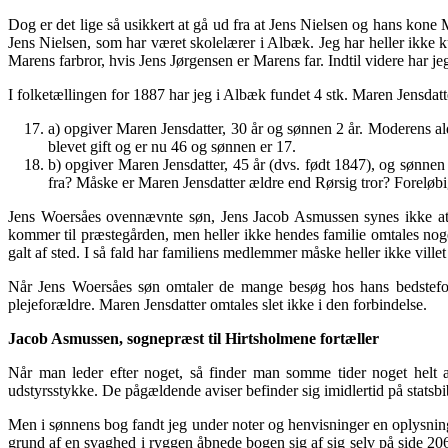
Dog er det lige så usikkert at gå ud fra at Jens Nielsen og hans kone 
Jens Nielsen, som har været skolelærer i Albæk. Jeg har heller ikk
Marens farbror, hvis Jens Jørgensen er Marens far. Indtil videre har j
I folketællingen for 1887 har jeg i Albæk fundet 4 stk. Maren Jensdat
a) opgiver Maren Jensdatter, 30 år og sønnen 2 år. Moderens a
blevet gift og er nu 46 og sønnen er 17.
b) opgiver Maren Jensdatter, 45 år (dvs. født 1847), og sønnen
fra? Måske er Maren Jensdatter ældre end Rørsig tror? Foreløbi
Jens Woersåes ovennævnte søn, Jens Jacob Asmussen synes ikke at 
kommer til præstegården, men heller ikke hendes familie omtales noget
galt af sted. I så fald har familiens medlemmer måske heller ikke vill
Når Jens Woersåes søn omtaler de mange besøg hos hans bedstefor
plejeforældre. Maren Jensdatter omtales slet ikke i den forbindelse.
Jacob Asmussen, sognepræst til Hirtsholmene fortæller
Når man leder efter noget, så finder man somme tider noget helt a
udstyrsstykke. De pågældende aviser befinder sig imidlertid på statsb
Men i sønnens bog fandt jeg under noter og henvisninger en oplysning
grund af en svaghed i ryggen åbnede bogen sig af sig selv på side 