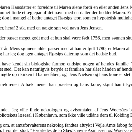
Maren Hansdatter er forældre til Maren alene fordi en eller anden Jens 
e kunnet finde et ægtepar af det navn med en datter der hedder Maren.
eg dog i mangel af bedre antaget Rørsigs teori som en hypotetisk mulighe
ter, heraf 2 stk. med en uægte søn ved navn Jens Jensen.
lder passer meget godt med at hun skal være født 1756, men sønnen skul
 7 år. Mens sønnens alder passer med at han er født 1780, er Maren al
g har jeg dog igen antaget Rørsigs datering som det bedste bud.
have kendt sin biologiske farmor, endsige nogen af hendes familie.
 sted. Det kan naturligvis betyde at familien har slået hånden af hende,
et møde op i kirken til barnedåben, og Jens Nielsen og hans kone er slet
ældrene i Albæk mener han præsten og hans kone, skønt han tilsyne
ndet. Jeg ville finde nekrologen og avisomtalen af Jens Woersåes beg
ibliotekets læsesal i København, som ikke ville udlåne dem til Kolding B
 om, at amtsforvalterens nekrolog fandtes aftrykt i Vejle Amts årbog f
206, hvor der stod: “Hvorledes de to Slægtsnavne Asmussen og Woersaa