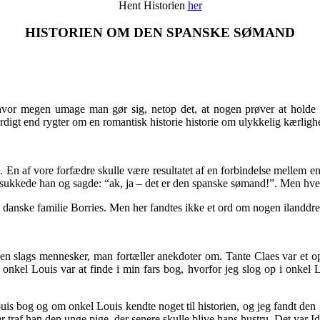
Hent Historien
her
HISTORIEN OM DEN SPANSKE SØMAND
vor megen umage man gør sig, netop det, at nogen prøver at holde no
digt end rygter om en romantisk historie historie om ulykkelig kærlighe
ten. En af vore forfædre skulle være resultatet af en forbindelse melle
sukkede han og sagde: “ak, ja – det er den spanske sømand!”. Men hve
 danske familie Borries. Men her fandtes ikke et ord om nogen ilandd
en slags mennesker, man fortæller anekdoter om. Tante Claes var et o
kel Louis var at finde i min fars bog, hvorfor jeg slog op i onkel Lo
 bog og om onkel Louis kendte noget til historien, og jeg fandt den gan
r traf han den unge pige, der senere skulle blive hans hustru. Det var I