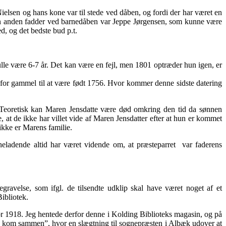
Nielsen og hans kone var til stede ved dåben, og fordi der har været en
 En anden fadder ved barnedåben var Jeppe Jørgensen, som kunne være
d, og det bedste bud p.t.
le være 6-7 år. Det kan være en fejl, men 1801 optræder hun igen, er
t for gammel til at være født 1756. Hvor kommer denne sidste datering
 Teoretisk kan Maren Jensdatte være død omkring den tid da sønnen
 at de ikke har villet vide af Maren Jensdatter efter at hun er kommet
 ikke er Marens familie.
ladende altid har været vidende om, at præsteparret var faderens
ravelse, som ifgl. de tilsendte udklip skal have været noget af et
ibliotek.
or 1918. Jeg hentede derfor denne i Kolding Biblioteks magasin, og på
e kom sammen”, hvor en slægtning til sognepræsten i Albæk udover at