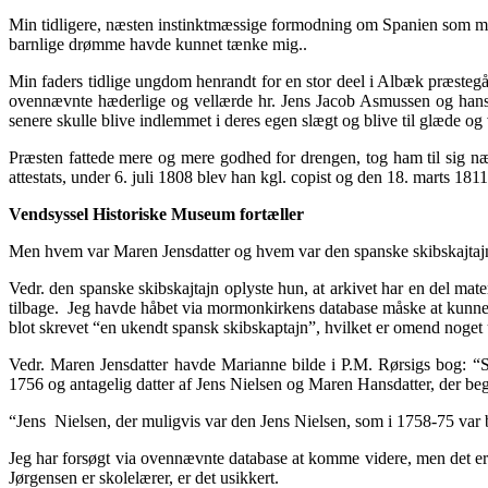
Min tidligere, næsten instinktmæssige formodning om Spanien som min
barnlige drømme havde kunnet tænke mig..
Min faders tidlige ungdom henrandt for en stor deel i Albæk præstegå
ovennævnte hæderlige og vellærde hr. Jens Jacob Asmussen og hans f
senere skulle blive indlemmet i deres egen slægt og blive til glæde og
Præsten fattede mere og mere godhed for drengen, tog ham til sig næ
attestats, under 6. juli 1808 blev han kgl. copist og den 18. marts 1
Vendsyssel Historiske Museum fortæller
Men hvem var Maren Jensdatter og hvem var den spanske skibskajtajn? 
Vedr. den spanske skibskajtajn oplyste hun, at arkivet har en del mater
tilbage. Jeg havde håbet via mormonkirkens database måske at kunne s
blot skrevet “en ukendt spansk skibskaptajn”, hvilket er omend noget
Vedr. Maren Jensdatter havde Marianne bilde i P.M. Rørsigs bog: “S
1756 og antagelig datter af Jens Nielsen og Maren Hansdatter, der be
“Jens Nielsen, der muligvis var den Jens Nielsen, som i 1758-75 var
Jeg har forsøgt via ovennævnte database at komme videre, men det er 
Jørgensen er skolelærer, er det usikkert.