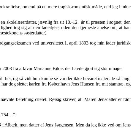
bekræftelse, omend på en mere tragisk-romantisk måde, end jeg i mine
kolelærerdatter, jævnlig fra sit 10.-12. år til præsten i sognet, den
ghed tog sig af den faderløse, uden den fjerneste anelse om, at han
ræstekonens søsterdatter).
dgangseksamen ved universitetet.1. april 1803 tog min fader juridisk
 2003 fra arkivar Marianne Bilde, der havde gjort sig stor umage.
alt her, og så vidt hun kunne se var der ikke bevaret materiale så langt
 har dog slettet karlen fra København Jens Hansen fra mit stamtræ, og
vnte beretning citeret. Rørsig skriver, at Maren Jensdatter er født
n 1754…”.
56 i Albæk, men datter af Jens Jørgensen. Men da jeg ikke ved om Jens