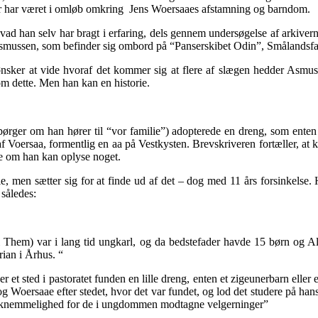
der har været i omløb omkring Jens Woersaaes afstamning og barndom.
ad han selv har bragt i erfaring, dels gennem undersøgelse af arkivern
Asmussen, som befinder sig ombord på “Panserskibet Odin”, Smålandsfa
 ønsker at vide hvoraf det kommer sig at flere af slægen hedder As
om dette. Men han kan en historie.
ørger om han hører til “vor familie”) adopterede en dreng, som enten 
 af Voersaa, formentlig en aa på Vestkysten. Brevskriveren fortæller, at
te om han kan oplyse noget.
, men sætter sig for at finde ud af det – dog med 11 års forsinkelse. 
således:
 Them) var i lang tid ungkarl, og da bedstefader havde 15 børn og Al
rian i Århus. “
et sted i pastoratet funden en lille dreng, enten et zigeunerbarn eller 
v og Woersaae efter stedet, hvor det var fundet, og lod det studere på han
 taknemmelighed for de i ungdommen modtagne velgerninger”