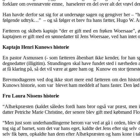
forklare om ovennævnte emne, harselerer en del over alt det vrøvl 
Han havde derfor sat sig for at undersøge sagen og gengiver her – “hv
følgende udtryk…” – og så følger et brev fra hans fætter, Hugo W. 
Fætteren og skibets kaptajn “der er gift med en frøken Woersaae”,
kaptajnen er gift med en sønnedatter til Jens Woersaae, ved han intet 
Kaptajn Henri Kunows historie
En pastor Asmussen (- som fætteren åbenbart ikke kender, for han sp
degnedatter (illigitim). Strandingen skal have fundet sted i nærheden
at få klaring på, så det vil være at gøre ham og Kunow en stor tjenes
Brevmodtageren ved dog ikke stort mere end fætteren om den historie
Kunows historie, som var blevet ham meddelt af hans faster. Den lød 
Fru Laura Nissens historie
“Albækpræsten (kaldet således fordi hans bror også var præst, men i
datter Petriche Marie Christine, der senere blev gift med købmand Flo
“Men just som underhandlingerne herom var ved at gå i orden, blev der 
tog sig af barnet, som det var hans eget, kaldte det Jens efter sig sel
selv fik børn, opkaldte han dem efter Albækpræsten og hans kone i