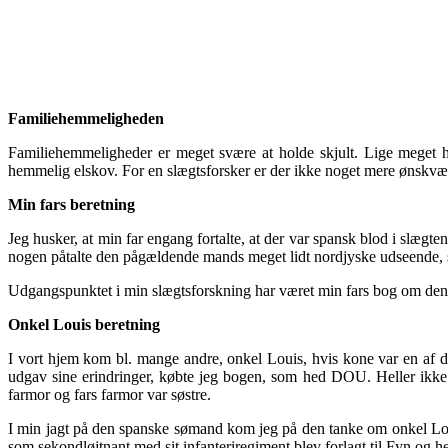
Familiehemmeligheden
Familiehemmeligheder er meget svære at holde skjult. Lige meget h
hemmelig elskov. For en slægtsforsker er der ikke noget mere ønskvær
Min fars beretning
Jeg husker, at min far engang fortalte, at der var spansk blod i slæg
nogen påtalte den pågældende mands meget lidt nordjyske udseende, 
Udgangspunktet i min slægtsforskning har været min fars bog om den
Onkel Louis beretning
I vort hjem kom bl. mange andre, onkel Louis, hvis kone var en af d
udgav sine erindringer, købte jeg bogen, som hed DOU. Heller ikke on
farmor og fars farmor var søstre.
I min jagt på den spanske sømand kom jeg på den tanke om onkel Louis
som sekondløjtnant med sit infanteriregiment blev forlagt til Fyn og he