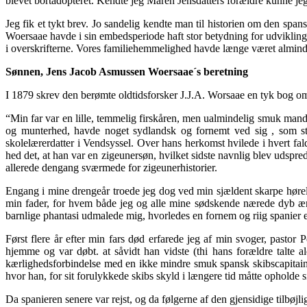
blevet bortadopteret. Kendte jeg Maren Jensdatters forældre kunne je
Jeg fik et tykt brev. Jo sandelig kendte man til historien om den span
Woersaae havde i sin embedsperiode haft stor betydning for udviklin
i overskrifterne. Vores familiehemmelighed havde længe været almindeli
Sønnen, Jens Jacob Asmussen Woersaae´s beretning
I 1879 skrev den berømte oldtidsforsker J.J.A. Worsaae en tyk bog om
“Min far var en lille, temmelig firskåren, men ualmindelig smuk mand
og munterhed, havde noget sydlandsk og fornemt ved sig , som st
skolelærerdatter i Vendsyssel. Over hans herkomst hvilede i hvert fald
hed det, at han var en zigeunersøn, hvilket sidste navnlig blev udspre
allerede dengang sværmede for zigeunerhistorier.
Engang i mine drengeår troede jeg dog ved min sjældent skarpe høre
min fader, for hvem både jeg og alle mine sødskende nærede dyb ærefr
barnlige phantasi udmalede mig, hvorledes en fornem og riig spanier 
Først flere år efter min fars død erfarede jeg af min svoger, pasto
hjemme og var døbt. at såvidt han vidste (thi hans forældre talte 
kærlighedsforbindelse med en ikke mindre smuk spansk skibscapitain, s
hvor han, for sit forulykkede skibs skyld i længere tid måtte opholde s
Da spanieren senere var rejst, og da følgerne af den gjensidige tilbø