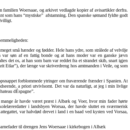
m familien Woersaae, og arkivet vedlagde kopier af avisartikler derfra.
ssant som hans “mystiske” afstamning. Den spanske sømand fyldte godt
illigt.
iehemmeligheden:
 meget små hænder og fødder. Hele hans ydre, som strålede af velvilje
n var søn af en fattig bonde og at hans moder var en ganske jævn
es det os, at han som barn var reddet fra et strandet skib, snart igjen
Carit Etlar”), der længe var skriverdreng hos amtmanden i Veile, og som
 opsnappet forblommede ytringer om fraværende frænder i Spanien. At
ende, a priori utvivlsomt. Det var da naturligt, at jeg i min livlige
“Chateau dÉspagne”.
e i mange år havde været præst i Albæk og Voer, hvor min fader hørte
kolelærerdatter i landsbyen Worsaa, der havde sluttet en sværmerisk
attegattet, var halvdød drevet i land i en baad ved kysten ved Vorsaa,
 barnefader til drengen Jens Woersaae i kirkebogen i Albæk