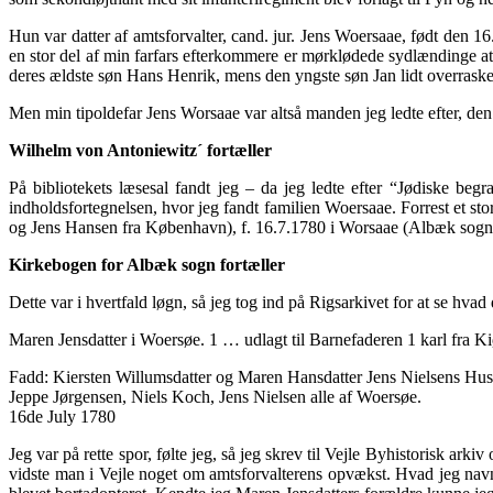
Hun var datter af amtsforvalter, cand. jur. Jens Woersaae, født den
en stor del af min farfars efterkommere er mørklødede sydlændinge at
deres ældste søn Hans Henrik, mens den yngste søn Jan lidt overrask
Men min tipoldefar Jens Worsaae var altså manden jeg ledte efter, d
Wilhelm von Antoniewitz´ fortæller
På bibliotekets læsesal fandt jeg – da jeg ledte efter “Jødiske beg
indholdsfortegnelsen, hvor jeg fandt familien Woersaae. Forrest et s
og Jens Hansen fra København), f. 16.7.1780 i Worsaae (Albæk sogn
Kirkebogen for Albæk sogn fortæller
Dette var i hvertfald løgn, så jeg tog ind på Rigsarkivet for at se hvad
Maren Jensdatter i Woersøe. 1 … udlagt til Barnefaderen 1 karl fra
Fadd: Kiersten Willumsdatter og Maren Hansdatter Jens Nielsens Hus
Jeppe Jørgensen, Niels Koch, Jens Nielsen alle af Woersøe.
16de July 1780
Jeg var på rette spor, følte jeg, så jeg skrev til Vejle Byhistorisk ar
vidste man i Vejle noget om amtsforvalterens opvækst. Hvad jeg navnl